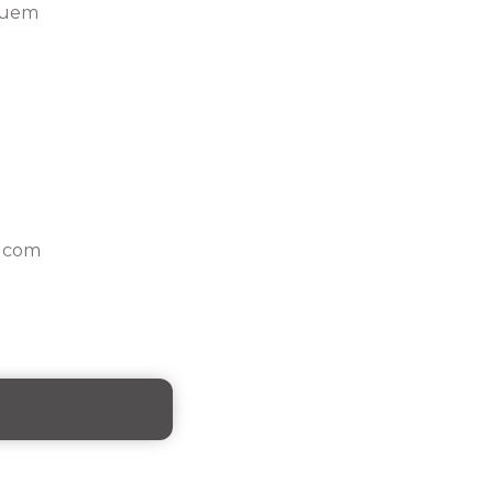
 quem
m com